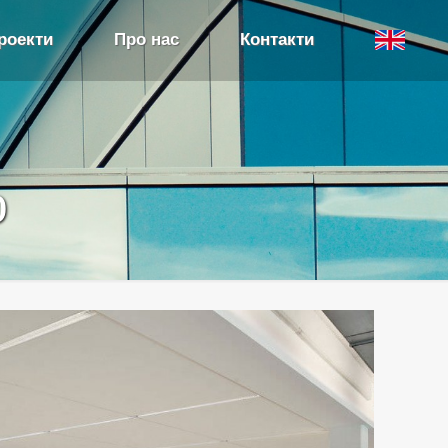
роекти
Про нас
Контакти
о