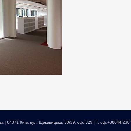
ва | 04071 Київ, вул. Щекавицька, 30/39, оф. 329 | T. оф:+38044 23