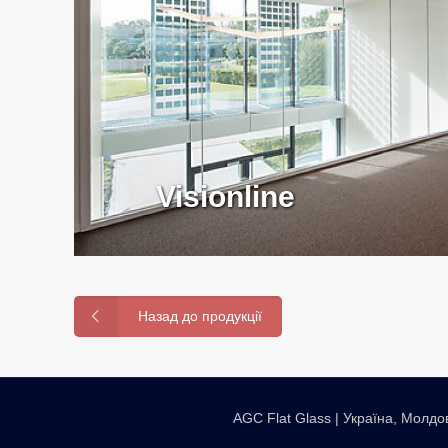
Visionline
Назад до продукції
AGC Flat Glass | Україна, Молдо