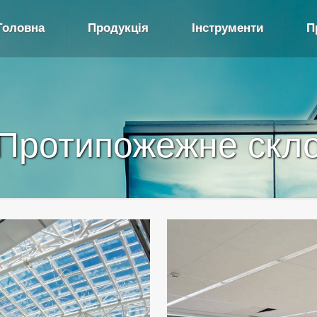
Головна
Продукція
Інструменти
П
Протипожежне скл